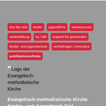
das kjw süd
kinder
jugendliche
wesleyscouts
weiterbildung
fsj / bfd
support für gemeinden
kinder- und jugendschutz
rechtsfragen | formulare
publikationen/links
Evangelisch-methodistische Kirche