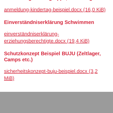
anmeldung-kindertag-beispiel.docx
(16,0 KiB)
Einverständniserklärung Schwimmen
einverständniserklärung-
erziehungsberechtigte.docx
(19,4 KiB)
Schutzkonzept Beispiel BUJU (Zeltlager,
Camps etc.)
sicherheitskonzept-buju-beispiel.docx
(3,2
MiB)