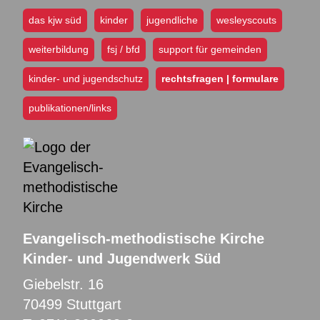
das kjw süd
kinder
jugendliche
wesleyscouts
weiterbildung
fsj / bfd
support für gemeinden
kinder- und jugendschutz
rechtsfragen | formulare
publikationen/links
Evangelisch-methodistische Kirche
Kinder- und Jugendwerk Süd
Giebelstr. 16
70499 Stuttgart