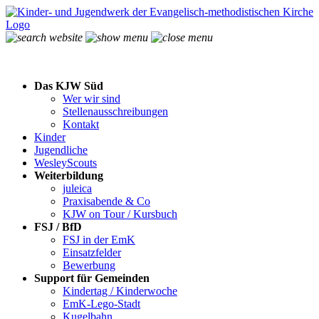
Das KJW Süd
Wer wir sind
Stellenausschreibungen
Kontakt
Kinder
Jugendliche
WesleyScouts
Weiterbildung
juleica
Praxisabende & Co
KJW on Tour / Kursbuch
FSJ / BfD
FSJ in der EmK
Einsatzfelder
Bewerbung
Support für Gemeinden
Kindertag / Kinderwoche
EmK-Lego-Stadt
Kugelbahn